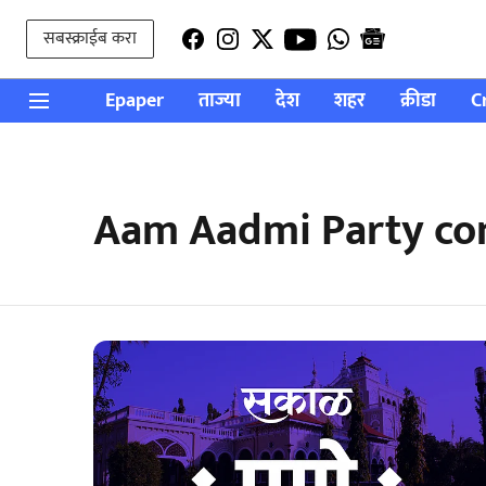
सबस्क्राईब करा
Epaper
ताज्या
देश
शहर
क्रीडा
C
Aam Aadmi Party com