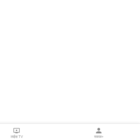
लाईव्ह TV
सकाळ+