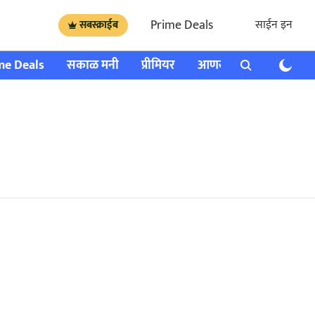
Prime Deals
साईन इन
सबस्क्राईब
me Deals
सकाळ मनी
प्रीमियर
आणखी
राशी भविष्य