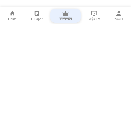
सबस्क्राईब
Home
E-Paper
लाईव्ह TV
सकाळ+
⌄
Marathi News
⌄
About Esakal
⌄
Digital Products