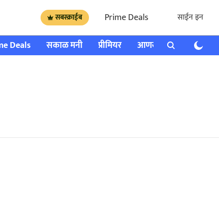
Prime Deals
साईन इन
सबस्क्राईब
me Deals
सकाळ मनी
प्रीमियर
आणखी
राशी भविष्य