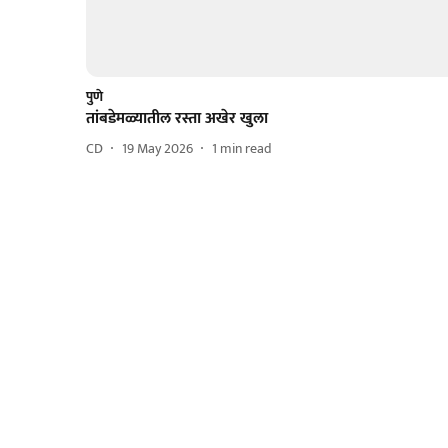
पुणे
तांबडेमळ्यातील रस्ता अखेर खुला
CD
19 May 2026
1
min read