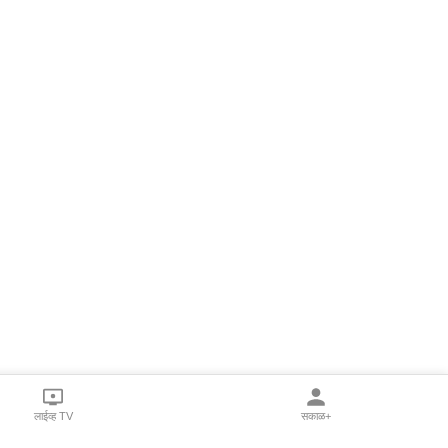
लाईव्ह TV
सकाळ+