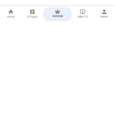
सबस्क्राईब
Home
E-Paper
लाईव्ह TV
सकाळ+
⌄
Marathi News
⌄
About Esakal
⌄
Digital Products
⌄