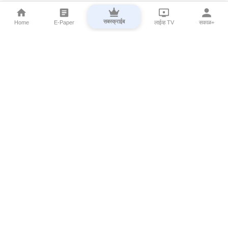
सबस्क्राईब
Home
E-Paper
लाईव्ह TV
सकाळ+
⌄
Marathi News
⌄
About Esakal
⌄
Digital Products
⌄
Sakal Programs