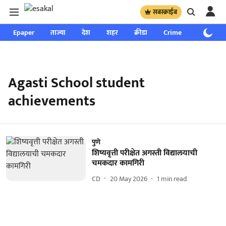
सबस्क्राईब
Epaper
ताज्या
देश
शहर
क्रीडा
Crime
साप्ताहिक
Agasti School student
achievements
पुणे
शिष्यवृत्ती परीक्षेत अगस्ती विद्यालयाची
चमकदार कामगिरी
CD
20 May 2026
1
min read