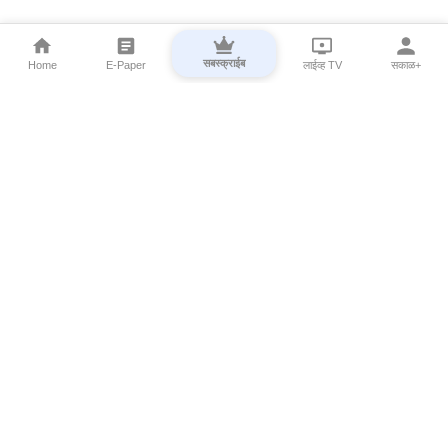
सबस्क्राईब
Home
E-Paper
लाईव्ह TV
सकाळ+
⌄
Marathi News
⌄
About Esakal
⌄
Digital Products