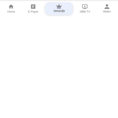
सबस्क्राईब
Home
E-Paper
लाईव्ह TV
सकाळ+
⌄
Marathi News
⌄
About Esakal
⌄
Digital Products
⌄
Sakal Programs