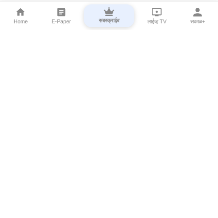
सबस्क्राईब
Home
E-Paper
लाईव्ह TV
सकाळ+
⌄
Marathi News
⌄
About Esakal
⌄
Digital Products
⌄
Sakal Programs