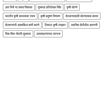
अल निनो चा प्रभाव पिकांवर
दुष्काळ प्रतिरोधक पिके
कृषी धोरणे
भारतीय कृषी समस्यांवर उपाय
कृषी प्रदूषण नियंत्रण
शेतकऱ्यांसाठी धोरणात्मक सल्ला
शेतकऱ्यांची अवलंबित्व कमी करणे
टिकाऊ कृषी तंत्रज्ञान
स्थानिक शेतीतील अडचणी
पिक विमा नोंदणी सुलभता
जलसंधारणाच्या संरचना