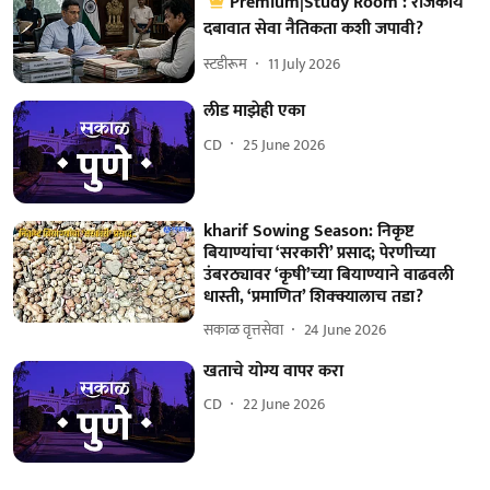
Premium|Study Room : राजकीय
दबावात सेवा नैतिकता कशी जपावी?
स्टडीरूम
11 July 2026
लीड माझेही एका
CD
25 June 2026
kharif Sowing Season: निकृष्ट
बियाण्यांचा ‘सरकारी’ प्रसाद; पेरणीच्या
उंबरठ्यावर ‘कृषी’च्या बियाण्याने वाढवली
धास्ती, ‘प्रमाणित’ शिक्क्यालाच तडा?
सकाळ वृत्तसेवा
24 June 2026
खताचे योग्य वापर करा
CD
22 June 2026