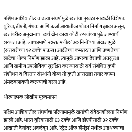
पश्चिम आशियातील वाढत्या संघर्षामुळे खतांचा पुरवठा साखळी विशेषतः
युरिया, डीएपी, गंधक आणि ऊर्जा आयातीला धोका निर्माण झाला असून,
खतांवरील अनुदानाचा खर्च दोन लाख कोटी रुपयांच्या पुढे जाण्याची
शक्यता आहे. त्याचप्रमाणे २०२६ मधील ‘एल निनो’च्या अंदाजामुळे
(सरासरीच्या ९२ टक्के पाऊस) आर्द्रतेच्या कमतरता आणि उष्णतेच्या
लाटेचा धोका निर्माण झाला आहे. त्यामुळे आपल्या देशाची अन्नसुरक्षा
आणि ग्रामीण उपजीविका सुरक्षित करण्यासाठी सर्व संबंधित कृषी
संशोधन व विस्तार संस्थांनी योग्य तो कृती आराखडा तयार करून
अंमलबजावणी करण्याची गरज आहे.
धोरणात्मक जोखीम मूल्यमापन
पश्चिम आशियातील संघर्षाचा परिणामामुळे खतांची संवेदनशीलता निर्माण
झाली आहे. भारत युरियासाठी ६३ टक्के आणि डीएपीसाठी ३२ टक्के
आखाती देशांवर अवलंबून आहे. ‘स्ट्रेट ऑफ हॉर्मूझ’ मधील अडथळ्यांचा