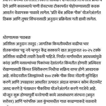
देणे आणि कालव्याचे पाणी शेवटच्या टोकापर्यंत पोहोचण्यासाठी कडक
आवर्तन वेळापत्रक पाळावे लागेल. ‘प्रति थेंब अधिक पीक’ योजनेअंतर्गत
ठिबक आणि तुषार सिंचनासाठी अनुदान प्रक्रियेला गती द्यावी लागेल.
धोरणात्मक पाठबळ
अतिरिक्त अनुदान तरतूद : जागतिक किमतीमधील वाढीचा भार
शेतकऱ्यांवर पडू नये म्हणून केंद्र सरकारने खत अनुदानात २०-२५ टक्के
अतिरिक्त वाढीची तयारी ठेवली पाहिजे. निर्यात मार्गांमधील अडथळ्यांमुळे
कांदा आणि मसाल्यांच्या पिकांच्या देशांतर्गत किंमतीत होणारी अस्थिरता
रोखण्यासाठी किंमत स्थिरीकरण निधीचा सक्रिय वापर होणे आवश्यक
आहे. संवेदनशील जिल्ह्यांमध्ये १०० टक्के पीक विमा नोंदणी सुनिश्चित
करणे आणि उपग्रहावर आधारित उत्पादन अंदाज वापरून क्लेम सेटलमेंट
जलद करणे हे पंतप्रधान पीकविमा योजनेअंतर्गत करणे गरजेचे आहे.
मॉन्सून सुरू होण्यापूर्वी मनरेगाची कामे जलसंधारण संरचना (अमृत
सरोवर) आणि पारंपरिक जल कुंभामधील गाळ काढण्याकडे वळवावे