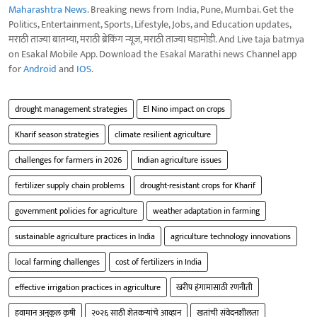
Maharashtra News
. Breaking news from India, Pune, Mumbai. Get the
Politics, Entertainment, Sports, Lifestyle, Jobs, and Education updates,
मराठी ताज्या बातम्या, मराठी ब्रेकिंग न्यूज, मराठी ताज्या घडामोडी. And Live taja batmya
on Esakal Mobile App. Download the Esakal Marathi news Channel app
for
Android
and
IOS
.
drought management strategies
El Nino impact on crops
Kharif season strategies
climate resilient agriculture
challenges for farmers in 2026
Indian agriculture issues
fertilizer supply chain problems
drought-resistant crops for Kharif
government policies for agriculture
weather adaptation in farming
sustainable agriculture practices in India
agriculture technology innovations
local farming challenges
cost of fertilizers in India
effective irrigation practices in agriculture
खरीप हंगामासाठी रणनीती
हवामान अनुकूल कृषी
२०२६ साठी शेतकऱ्यांचे आव्हान
खतांची संवेदनशीलता