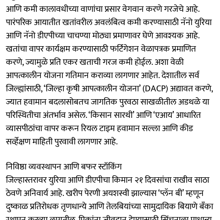
आणि कमी कालावधीच्या वाणांचा प्रसार वेगवान करणे गरजेचे आहे.
पारंपरिक आयातीत खतांवरील अवलंबित्व कमी करण्यासाठी नॅनो युरिया
आणि नॅनो डीएपीच्या चाचण्या मोठ्या प्रमाणावर घेणे आवश्यक आहे.
खतांचा वापर कार्यक्षम करण्यासाठी फर्टिगेशन वेळापत्रक प्रमाणित
करणे, ज्यामुळे प्रति एकर खताची गरज कमी होईल. अशा वेळी
आपत्कालीन योजना गतिमान कराव्या लागणार आहेत. देशातील सर्व
जिल्ह्यांसाठी, ‘जिल्हा कृषी आपत्कालीन योजना’ (DACP) अद्यावत करणे,
ज्यात हवामान बदलासोबतच जागतिक पुरवठा साखळीतील अडथळे या
परिस्थितीचा अंतर्भाव असेल. ‘किसान सारथी’ आणि ‘एआय’ आधारित
व्यासपीठांचा वापर करून रियल टाइम हवामान सल्ला आणि कीड
सर्व्हेक्षण माहिती पुरवावी लागणार आहे.
निविष्ठा व्यवस्थापन आणि बफर स्टॉकिंग
जिल्हास्तरावर युरिया आणि डीएपीचा किमान २१ दिवसांचा राखीव साठा
ठेवणे अनिवार्य आहे. खरीप पेरणी अयशस्वी झाल्यास ‘प्लॅन बी’ म्हणून
दुष्काळ प्रतिरोधक तृणधान्ये आणि तेलबियांच्या सामुदायिक बियाणे बँका
स्थापन करव्या लागतील. पिकांना जीवदान देण्यासाठी सिंचनाला प्राधान्य