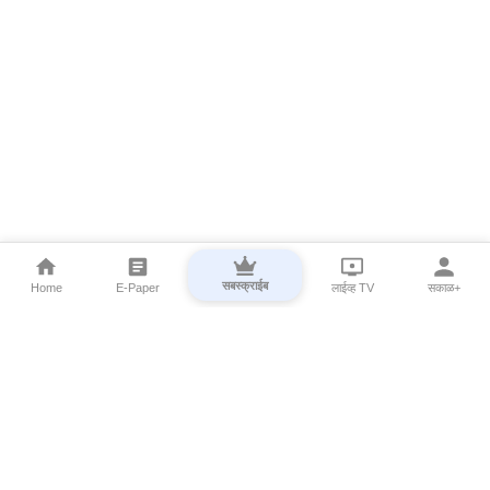
सबस्क्राईब
Home
E-Paper
लाईव्ह TV
सकाळ+