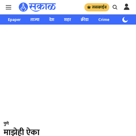
सबस्क्राईब
Epaper
ताज्या
देश
शहर
क्रीडा
Crime
साप्ताहिक
पुणे
माझेही ऐका