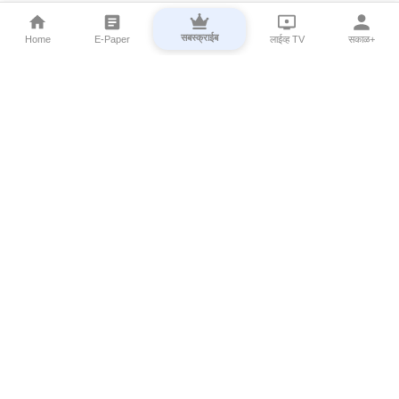
सबस्क्राईब
Home
E-Paper
लाईव्ह TV
सकाळ+
⌄
Marathi News
⌄
About Esakal
⌄
Digital Products
⌄
Sakal Programs