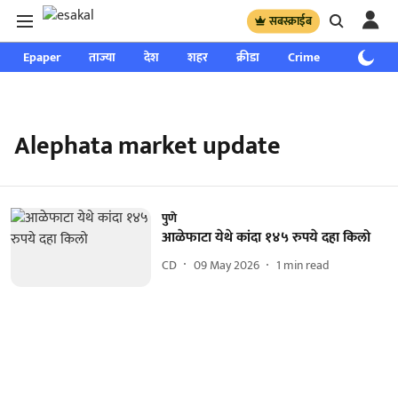
सबस्क्राईब
Epaper
ताज्या
देश
शहर
क्रीडा
Crime
साप्ताहिक
Alephata market update
पुणे
आळेफाटा येथे कांदा १४५ रुपये दहा किलो
CD
09 May 2026
1
min read