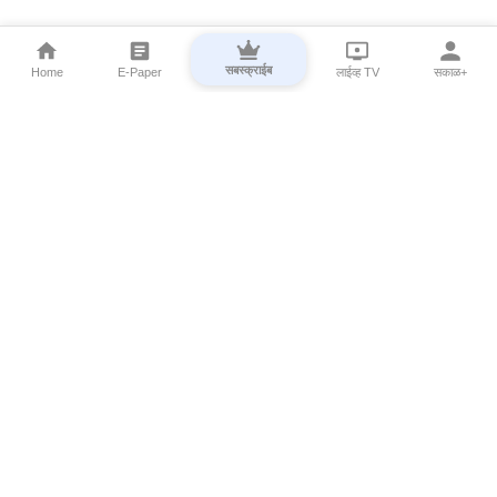
सबस्क्राईब
Home
E-Paper
लाईव्ह TV
सकाळ+
⌄
Marathi News
⌄
About Esakal
⌄
Digital Products