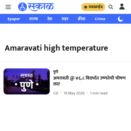
सबस्क्राईब
Epaper
ताज्या
देश
शहर
क्रीडा
Crime
साप्ताहिक
Amaravati high temperature
पुणे
अमरावती @ ४६.८ विदर्भात उष्णतेची भीषण
लाट
CD
19 May 2026
1
min read