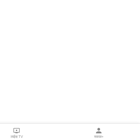
लाईव्ह TV
सकाळ+