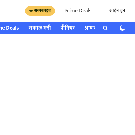
Prime Deals
साईन इन
सबस्क्राईब
me Deals
सकाळ मनी
प्रीमियर
आणखी
राशी भविष्य