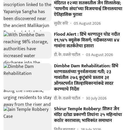
मंदिरात १२व्या शतकातील जैन शिलालेख;
‘यापनीय संघा’च्या विजयपार्श्व जिनालयाचा
ऐतिहासिक पुरावा
सुधीर कोरे
05 August 2026
Flood Alert : डिंभे धरणातून घोड नदीत
१९,५४५ क्यूसेक विसर्ग; नदीकाठच्या ४४
गावांना सतर्कतेचा इशारा
डी. के. वळसे पाटील
03 August 2026
Dimbhe Dam Rehabilitation: डिंभे
धरणग्रस्तांच्या पुनर्वसनाला गती; २३
गावांतील २७६ कुटुंबांचे प्रस्ताव ३१
ऑगस्टपर्यंत जिल्हाधिकाऱ्यांकडे सादर
करण्याचे निर्देश
डी. के. वळसे पाटील
30 July 2026
Shirur Temple Robbery: शिरूर जैन
मंदिर दरोडा प्रकरणी तिघांना २५ महिन्यांचा
कठोर कारावास; भाविकांत समाधान
नितीन बारवकर
28 July 2026