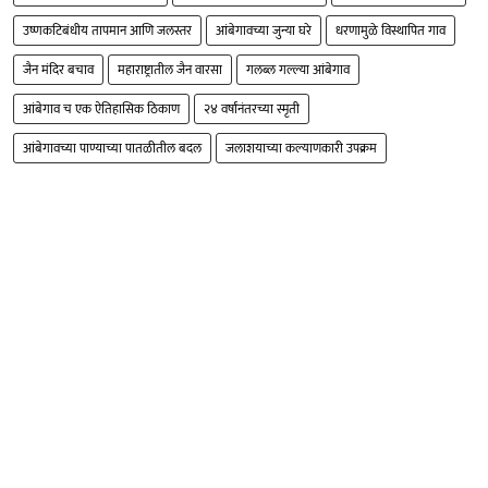
उष्णकटिबंधीय तापमान आणि जलस्तर
आंबेगावच्या जुन्या घरे
धरणामुळे विस्थापित गाव
जैन मंदिर बचाव
महाराष्ट्रातील जैन वारसा
गलब्ल गल्ल्या आंबेगाव
आंबेगाव च एक ऐतिहासिक ठिकाण
२४ वर्षांनंतरच्या स्मृती
आंबेगावच्या पाण्याच्या पातळीतील बदल
जलाशयाच्या कल्याणकारी उपक्रम