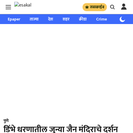
सबस्क्राईब
Epaper
ताज्या
देश
शहर
क्रीडा
Crime
साप्ताहिक
पुणे
डिंभे धरणातील जुन्या जैन मंदिराचे दर्शन