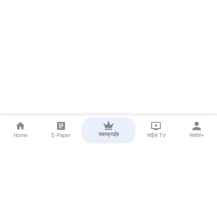
सबस्क्राईब
Home
E-Paper
लाईव्ह TV
सकाळ+