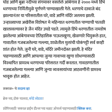
घोड आणि बुब्रा नदीच्या संगमावर वसलेले आंबेगाव हे २००० मध्ये डिंभे
धरणाच्या निर्मितीमुळे पूर्णपणे पाण्याखाली गेले. धरणाचे दरवाजे बंद
झाल्यानंतर या परिसरातील घरे, वाडे आणि मंदिरे जलमय झाली.
उन्हाळ्याच्या अखेरीस विशेषतः मे महिन्यात धरणातील पाण्याची पातळी
खालावल्यावर हे जैन मंदिर उघडे पडते. त्यामुळे डिंभे धरणातील नामशेष
झालेल्या आंबेगावच्या ऐतिहासिक पाऊलखुणा, खेळणारे चिमुकले हात,
गावातील गजबजलेल्या गल्ल्या, शाळेतील मुलांची घोकंपट्टी सर्व काही
शांत होत गेले. जुनी घरे, वाडे, मंदिरे जमीनदोस्त झाली. हे मंदिर
पाहण्यासाठी आणि आपल्या जुन्या गावाच्या खुणा शोधण्यासाठी
विस्थापित ग्रामस्थ धरणाच्या परिसरात गर्दी करतात. गावठाणातील
गजबजलेल्या गल्ल्या आणि जुन्या व्यवसायांच्या आठवणींनी ग्रामस्थ
भावूक होत आहेत.
सकाळ+ चे
सदस्य व्हा
ब्रेक घ्या, डोकं चालवा,
कोडे सोडवा
!
शॉपिंगसाठी 'सकाळ प्राईम डील्स'च्या भन्नाट ऑफर्स पाहण्यासाठी
क्लिक करा
.