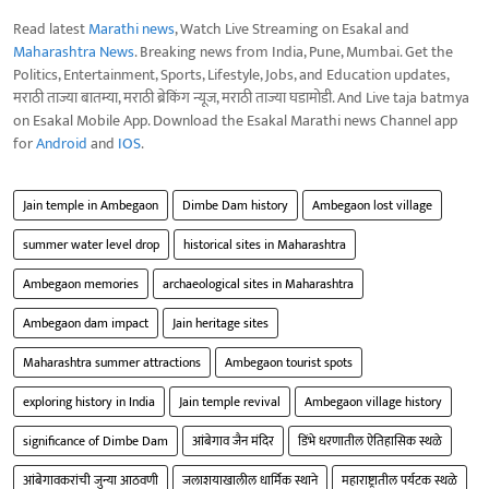
Read latest
Marathi news
, Watch Live Streaming on Esakal and
Maharashtra News
. Breaking news from India, Pune, Mumbai. Get the
Politics, Entertainment, Sports, Lifestyle, Jobs, and Education updates,
मराठी ताज्या बातम्या, मराठी ब्रेकिंग न्यूज, मराठी ताज्या घडामोडी. And Live taja batmya
on Esakal Mobile App. Download the Esakal Marathi news Channel app
for
Android
and
IOS
.
Jain temple in Ambegaon
Dimbe Dam history
Ambegaon lost village
summer water level drop
historical sites in Maharashtra
Ambegaon memories
archaeological sites in Maharashtra
Ambegaon dam impact
Jain heritage sites
Maharashtra summer attractions
Ambegaon tourist spots
exploring history in India
Jain temple revival
Ambegaon village history
significance of Dimbe Dam
आंबेगाव जैन मंदिर
डिंभे धरणातील ऐतिहासिक स्थळे
आंबेगावकरांची जुन्या आठवणी
जलाशयाखालील धार्मिक स्थाने
महाराष्ट्रातील पर्यटक स्थळे