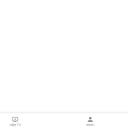
लाईव्ह TV
सकाळ+