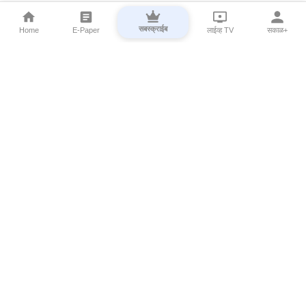
सबस्क्राईब
Home
E-Paper
लाईव्ह TV
सकाळ+
⌄
Marathi News
⌄
About Esakal
⌄
Digital Products
⌄
Sakal Programs