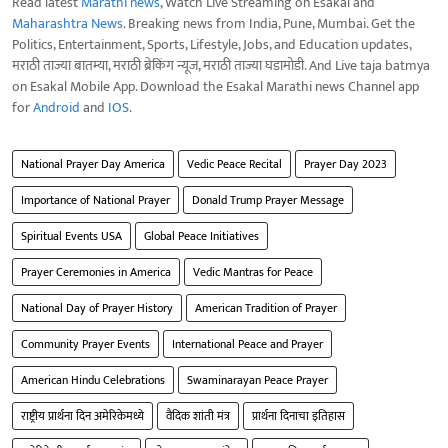
Read latest
Marathi news
, Watch Live Streaming on Esakal and
Maharashtra News
. Breaking news from India, Pune, Mumbai. Get the
Politics, Entertainment, Sports, Lifestyle, Jobs, and Education updates,
मराठी ताज्या बातम्या, मराठी ब्रेकिंग न्यूज, मराठी ताज्या घडामोडी. And Live taja batmya
on Esakal Mobile App. Download the Esakal Marathi news Channel app
for
Android
and
IOS
.
National Prayer Day America
Vedic Peace Recital
Prayer Day 2023
Importance of National Prayer
Donald Trump Prayer Message
Spiritual Events USA
Global Peace Initiatives
Prayer Ceremonies in America
Vedic Mantras for Peace
National Day of Prayer History
American Tradition of Prayer
Community Prayer Events
International Peace and Prayer
American Hindu Celebrations
Swaminarayan Peace Prayer
राष्ट्रीय प्रार्थना दिन अमेरिकेमध्ये
वैदिक शांती मंत्र
प्रार्थना दिनाचा इतिहास