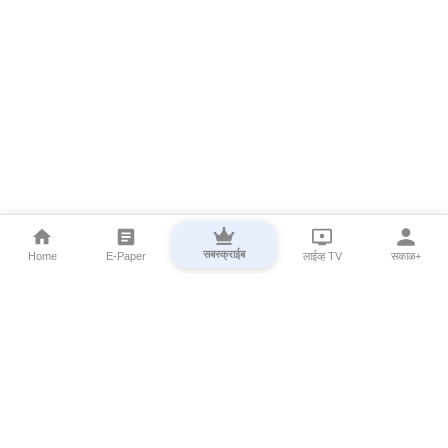
सबस्क्राईब
Home
E-Paper
लाईव्ह TV
सकाळ+