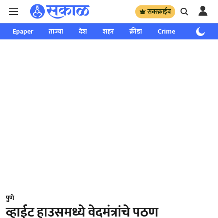
सबस्क्राईब
Epaper
ताज्या
देश
शहर
क्रीडा
Crime
साप्ताहिक
पुणे
व्हाईट हाउसमध्ये वेदमंत्रांचे पठण