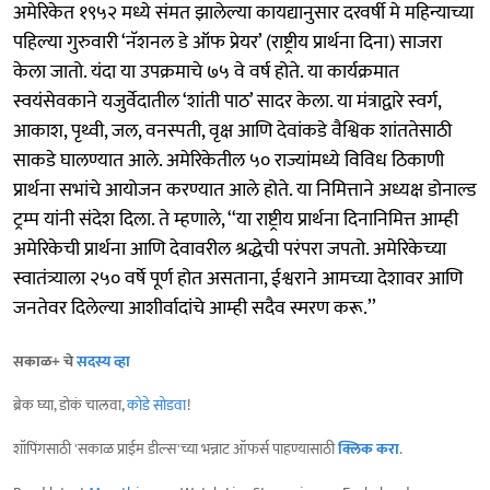
अमेरिकेत १९५२ मध्ये संमत झालेल्या कायद्यानुसार दरवर्षी मे महिन्याच्या
पहिल्या गुरुवारी ‘नॅशनल डे ऑफ प्रेयर’ (राष्ट्रीय प्रार्थना दिना) साजरा
केला जातो. यंदा या उपक्रमाचे ७५ वे वर्ष होते. या कार्यक्रमात
स्वयंसेवकाने यजुर्वेदातील ‘शांती पाठ’ सादर केला. या मंत्राद्वारे स्वर्ग,
आकाश, पृथ्वी, जल, वनस्पती, वृक्ष आणि देवांकडे वैश्विक शांततेसाठी
साकडे घालण्यात आले. अमेरिकेतील ५० राज्यांमध्ये विविध ठिकाणी
प्रार्थना सभांचे आयोजन करण्यात आले होते. या निमित्ताने अध्यक्ष डोनाल्ड
ट्रम्प यांनी संदेश दिला. ते म्हणाले, ‘‘या राष्ट्रीय प्रार्थना दिनानिमित्त आम्ही
अमेरिकेची प्रार्थना आणि देवावरील श्रद्धेची परंपरा जपतो. अमेरिकेच्या
स्वातंत्र्याला २५० वर्षे पूर्ण होत असताना, ईश्वराने आमच्या देशावर आणि
जनतेवर दिलेल्या आशीर्वादांचे आम्ही सदैव स्मरण करू.’’
सकाळ+ चे
सदस्य व्हा
ब्रेक घ्या, डोकं चालवा,
कोडे सोडवा
!
शॉपिंगसाठी 'सकाळ प्राईम डील्स'च्या भन्नाट ऑफर्स पाहण्यासाठी
क्लिक करा
.