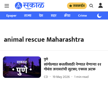
सबस्क्राईब
Epaper
ताज्या
देश
शहर
क्रीडा
Crime
साप्ताहिक
animal rescue Maharashtra
पुणे
सांगोल्यात कत्तलीसाठी नेण्यात येणाऱ्या ११
गोवंश जनावरांची सुटका; एकास अटक
CD
19 May 2026
1
min read