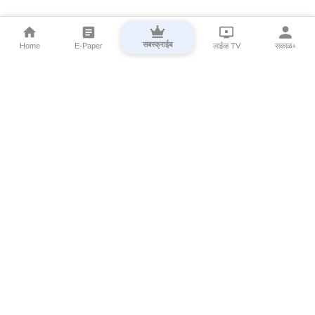
सबस्क्राईब
Home
E-Paper
लाईव्ह TV
सकाळ+
⌄
Marathi News
⌄
About Esakal
⌄
Digital Products