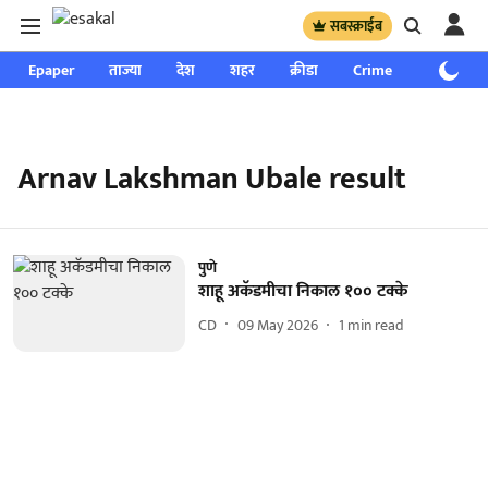
सबस्क्राईब
Epaper
ताज्या
देश
शहर
क्रीडा
Crime
साप्ताहिक
Arnav Lakshman Ubale result
पुणे
शाहू अकॅडमीचा निकाल १०० टक्के
CD
09 May 2026
1
min read