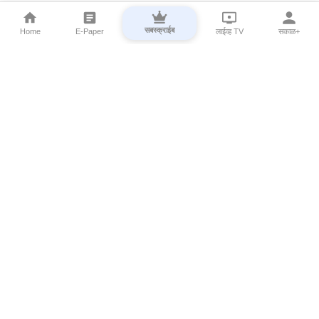
सबस्क्राईब
Home
E-Paper
लाईव्ह TV
सकाळ+
⌄
Marathi News
⌄
About Esakal
⌄
Digital Products
⌄
Sakal Programs