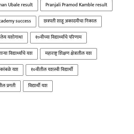
an Ubale result
Pranjali Pramod Kamble result
cademy success
छत्रपती शाहू अकादमीचा निकाल
लेय यशोगाथा
१०वीच्या विद्यार्थ्यांचे परिणाम
्या विद्यार्थ्यांचे यश
महाराष्ट्र शिक्षण क्षेत्रातील यश
ी कांबळे यश
१०वीतील यशस्वी विद्यार्थी
ील प्रगती
विद्यार्थी यश