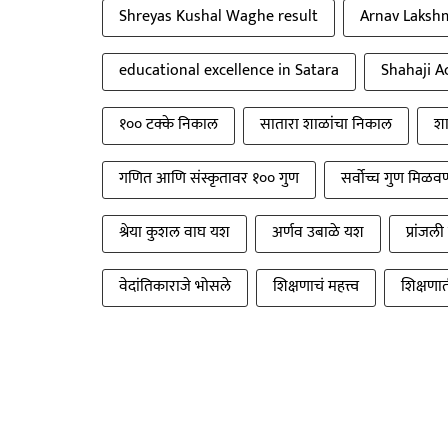
Shreyas Kushal Waghe result
Arnav Lakshm
educational excellence in Satara
Shahaji A
१०० टक्के निकाल
सातारा शाळांचा निकाल
शा
गणित आणि संस्कृतावर १०० गुण
सर्वोच्च गुण मिळवणाऱ
श्रेया कुशल वाघ यश
अर्णव उबाळे यश
प्रांजल
वेदांतिकाराजे भोसले
शिक्षणाचं महत्त्व
शिक्षणात