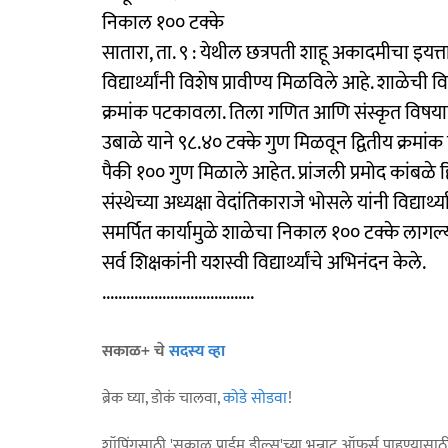
निकाल १०० टक्‍के
सातारा, ता. ९ : येथील छत्रपती शाहू अकादमीचा इय
विद्यार्थ्यांनी विशेष प्रावीण्य मिळविले आहे. शाळेची 
क्रमांक पटकावला. तिला गणित आणि संस्कृत विषयात
उबाळे याने ९८.४० टक्के गुण मिळवून द्वितीय क्रम
पैकी १०० गुण मिळाले आहेत. प्रांजली प्रमोद कांबळे
संस्थेच्या अध्यक्षा वेदांतिकाराजे भोसले यांनी विद्यार्
समर्पित कार्यामुळे शाळेचा निकाल १०० टक्के लागल्याच
सर्व शिक्षकांनी यशस्वी विद्यार्थ्यांचे अभिनंदन केले.
......................................
सकाळ+ चे
सदस्य व्हा
ब्रेक घ्या, डोकं चालवा,
कोडे सोडवा
!
शॉपिंगसाठी 'सकाळ प्राईम डील्स'च्या भन्नाट ऑफर्स पाहण्यासा