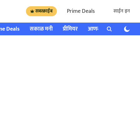
Prime Deals
साईन इन
सबस्क्राईब
me Deals
सकाळ मनी
प्रीमियर
आणखी
राशी भविष्य