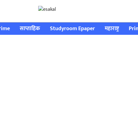
rime
साप्ताहिक
Studyroom Epaper
महाराष्ट्र
Pri