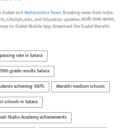
n Esakal and
Maharashtra News
. Breaking news from India,
, Lifestyle, Jobs, and Education updates, मराठी ताज्या बातम्या,
aja batmya on Esakal Mobile App. Download the Esakal Marathi
passing rate in Satara
10th grade results Satara
udents achieving 100%
Marathi medium schools
st schools in Satara
pati Shahu Academy achievements