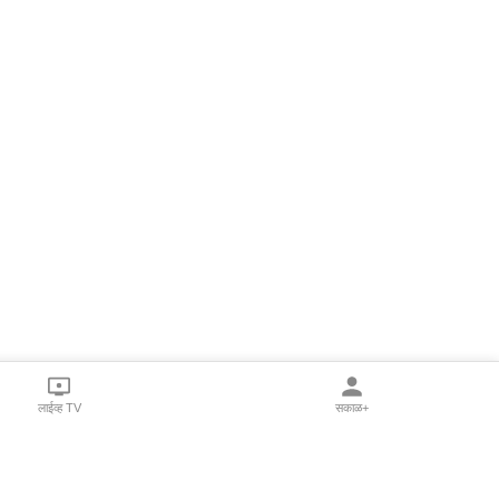
लाईव्ह TV
सकाळ+