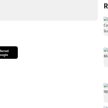
R
ferred
oogle