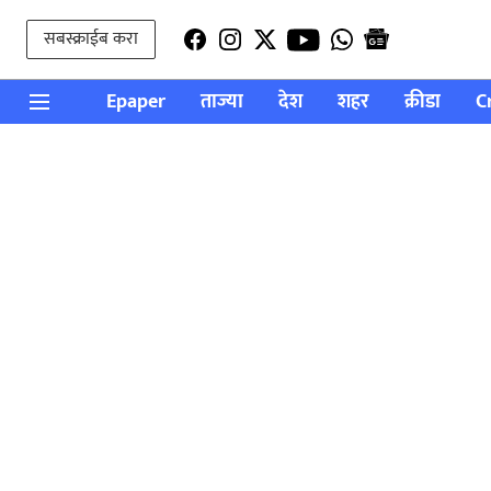
सबस्क्राईब करा
Epaper
ताज्या
देश
शहर
क्रीडा
C