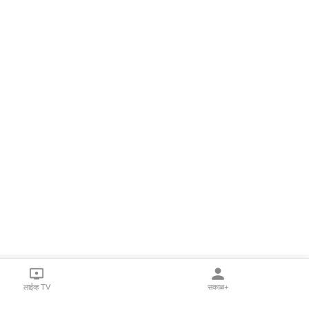
लाईव्ह TV
सकाळ+