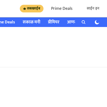
Prime Deals
साईन इन
सबस्क्राईब
me Deals
सकाळ मनी
प्रीमियर
आणखी
राशी भविष्य