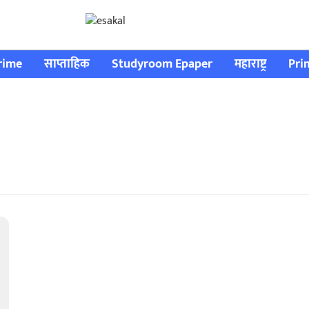
rime
साप्ताहिक
Studyroom Epaper
महाराष्ट्र
Pri