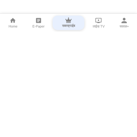
सबस्क्राईब
Home
E-Paper
लाईव्ह TV
सकाळ+
⌄
Marathi News
⌄
About Esakal
⌄
Digital Products