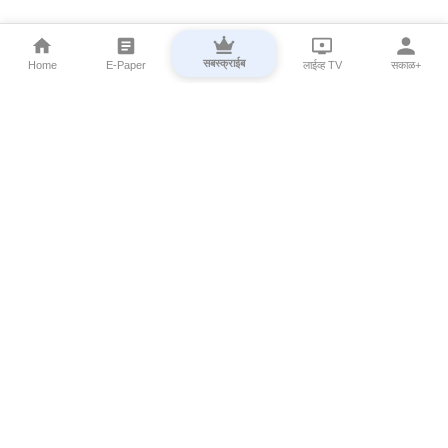
सबस्क्राईब
Home
E-Paper
लाईव्ह TV
सकाळ+
⌄
Marathi News
⌄
About Esakal
⌄
Digital Products