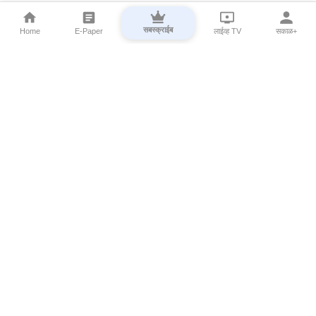
सबस्क्राईब
Home
E-Paper
लाईव्ह TV
सकाळ+
⌄
Marathi News
⌄
About Esakal
⌄
Digital Products
⌄
Sakal Programs