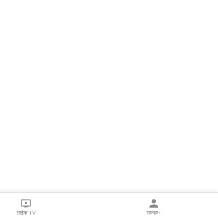
लाईव्ह TV
सकाळ+