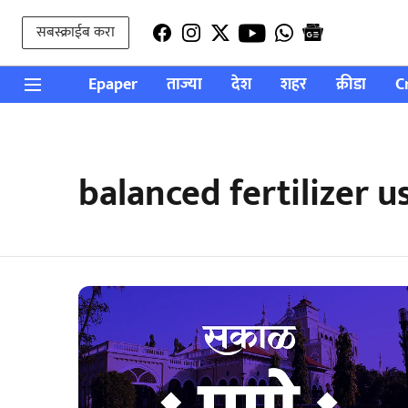
सबस्क्राईब करा
Epaper
ताज्या
देश
शहर
क्रीडा
C
balanced fertilizer 