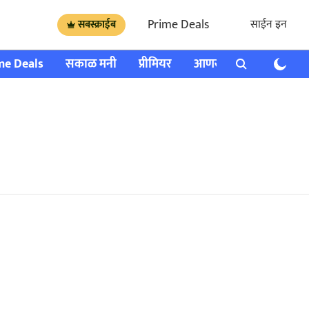
Prime Deals
साईन इन
सबस्क्राईब
me Deals
सकाळ मनी
प्रीमियर
आणखी
राशी भविष्य