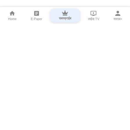
सबस्क्राईब
Home
E-Paper
लाईव्ह TV
सकाळ+
⌄
Marathi News
⌄
About Esakal
⌄
Digital Products