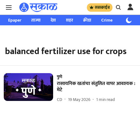
सबस्क्राईब
Epaper
ताज्या
देश
शहर
क्रीडा
Crime
साप्ताहिक
balanced fertilizer use for crops
पुणे
रासायनिक खतांचा संतुलित वापर आवश्यक :
मेटे
CD
19 May 2026
1
min read