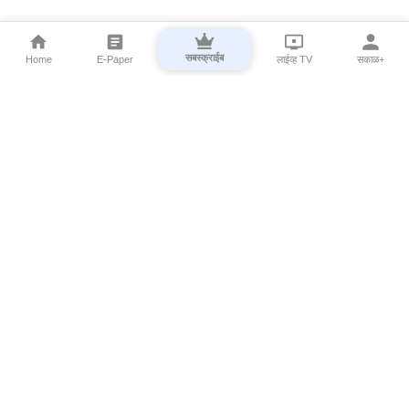
सबस्क्राईब
Home
E-Paper
लाईव्ह TV
सकाळ+
⌄
Marathi News
⌄
About Esakal
⌄
Digital Products