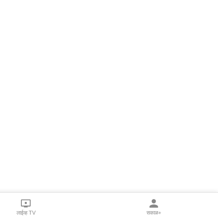
लाईव्ह TV
सकाळ+