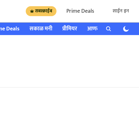
Prime Deals
साईन इन
सबस्क्राईब
me Deals
सकाळ मनी
प्रीमियर
आणखी
राशी भविष्य