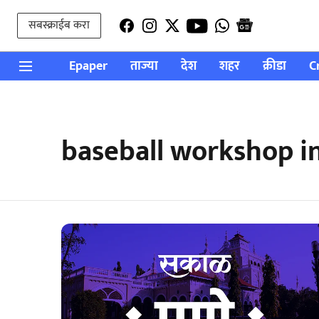
सबस्क्राईब करा
Epaper
ताज्या
देश
शहर
क्रीडा
C
baseball workshop i