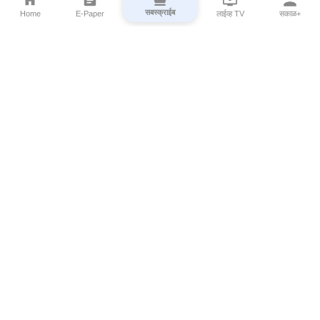
सबस्क्राईब
Home
E-Paper
लाईव्ह TV
सकाळ+
⌄
Marathi News
⌄
About Esakal
⌄
Digital Products
⌄
Sakal Programs
⌄
Print Products