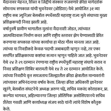
मैदानावर मेहनत, शिस्त व जिद्दीचे संस्कार रुजवणारे क्रीडा मार्गदर्शक
सोमनाथ सपकाळ यांची भुवनेश्‍वर (ओडिशा) येथे आयोजित ३१ व्या
राष्ट्रीय सब ज्युनिअर बेसबॉल स्पर्धेसाठी महाराष्ट्र राज्य मुले संघाच्या मुख्य
प्रशिक्षकपदी निवड झाली आहे.
वर्षानुवर्षे ग्रामीण भागातील मुलांना मैदानाशी जोडत, त्यांच्यात
आत्मविश्‍वास निर्माण करत आणि राष्ट्रीय स्तरावर झेप घेण्यासाठी प्रेरित
करणाऱ्या सपकाळ यांच्या कार्याचा हा मोठा गौरव मानला जात आहे.
त्यांच्या या निवडीकडे केवळ पदाची जबाबदारी म्हणून नव्हे, तर एका
समर्पित प्रशिक्षकाच्या कष्टांचा सन्मान म्हणून पाहिले जात आहे. भुवनेश्‍वर
येथे २४ ते २९ दरम्यान रंगणाऱ्या राष्ट्रीय स्पर्धेपूर्वी महाराष्ट्र संघाचे सराव व
निवड प्रशिक्षण शिबिर बारामती येथे १४ ते २१ दरम्यान आयोजित केले.
त्यांच्या निवडीचे वृत्त समजताच जिल्ह्यातील क्रीडा क्षेत्रातील मान्यवरांनी
त्यांच्यावर अभिनंदनाचा वर्षाव केला. जिल्हा क्रीडा अधिकारी ज्ञानेश्‍वर
खुरंगे, बेसबॉल संघटनेचे अध्यक्ष अरुण चंद्रे, सचिव मकरंद कोराडकर, प्रा.
कल्पेश भागवत, अहिल्यानगर जिल्हा ऑलिंपिक असोसिएशनचे सचिव
शैलेश गवळी आणि कार्याध्यक्ष संजय साठे यांनी त्यांचे विशेष कौतुक
केले.