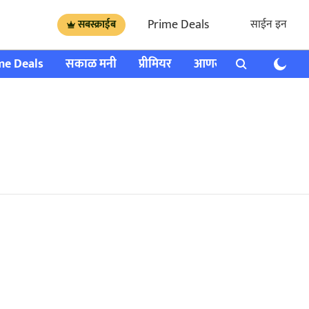
Prime Deals
साईन इन
सबस्क्राईब
me Deals
सकाळ मनी
प्रीमियर
आणखी
राशी भविष्य