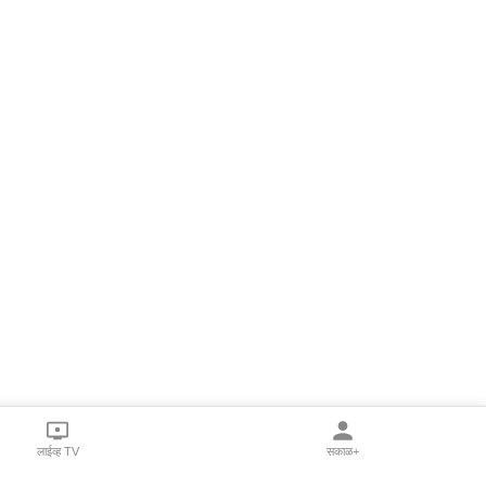
लाईव्ह TV
सकाळ+