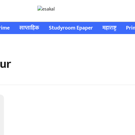
rime
साप्ताहिक
Studyroom Epaper
महाराष्ट्र
Pri
pur