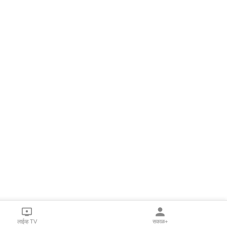
लाईव्ह TV
सकाळ+