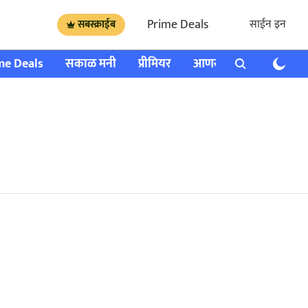
Prime Deals
साईन इन
सबस्क्राईब
me Deals
सकाळ मनी
प्रीमियर
आणखी
राशी भविष्य