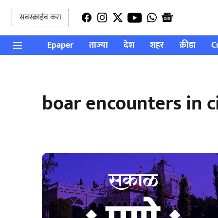
सबस्क्राईब करा
Epaper
ताज्या
देश
शहर
क्रीडा
C
boar encounters in c