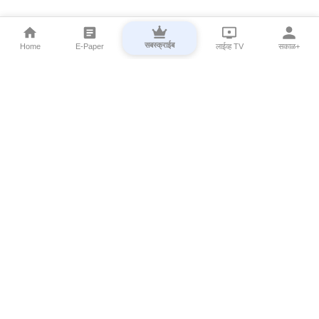
सबस्क्राईब
Home
E-Paper
लाईव्ह TV
सकाळ+
⌄
Marathi News
⌄
About Esakal
⌄
Digital Products
⌄