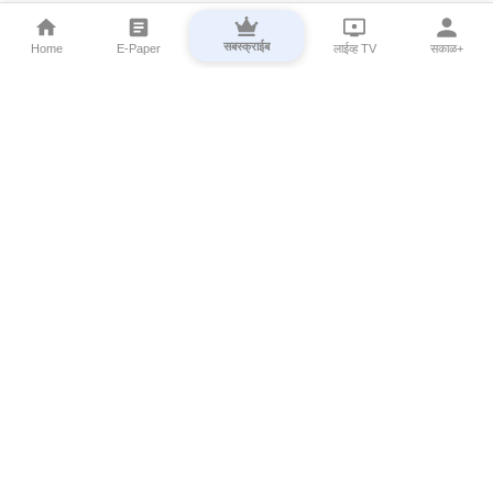
सबस्क्राईब
Home
E-Paper
लाईव्ह TV
सकाळ+
⌄
Marathi News
⌄
About Esakal
⌄
Digital Products
⌄
Sakal Programs