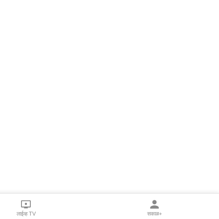
लाईव्ह TV
सकाळ+