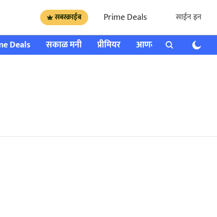
Prime Deals
साईन इन
सबस्क्राईब
me Deals
सकाळ मनी
प्रीमियर
आणखी
राशी भविष्य