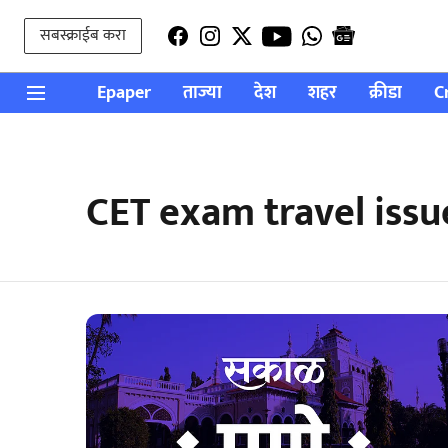
सबस्क्राईब करा
Epaper
ताज्या
देश
शहर
क्रीडा
C
CET exam travel issu