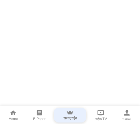
सबस्क्राईब
Home
E-Paper
लाईव्ह TV
सकाळ+