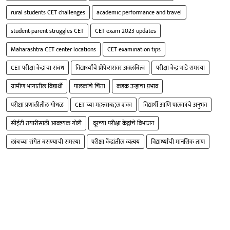
rural students CET challenges
academic performance and travel
student-parent struggles CET
CET exam 2023 updates
Maharashtra CET center locations
CET examination tips
CET परीक्षा केंद्रांचा संबंध
विद्यार्थ्यांचे प्रोफेसरांवर अवलंबित्व
परीक्षा केंद्र भाडे समस्या
ग्रामीण भागातील विद्यार्थी
पालकांचे चिंता
कडक उन्हाचा प्रभाव
परीक्षा प्रणालीतील गोंधळ
CET च्या महत्त्वाबद्दल शंका
विद्यार्थी आणि पालकांचे अनुभव
सीईटी तयारीसाठी आवश्यक गोष्टी
दूरच्या परीक्षा केंद्रांचे विभाजन
लांबच्या रांगेत बसण्याची समस्या
परीक्षा केंद्रांतील व्यत्यय
विद्यार्थ्यांची मानसिक ताण