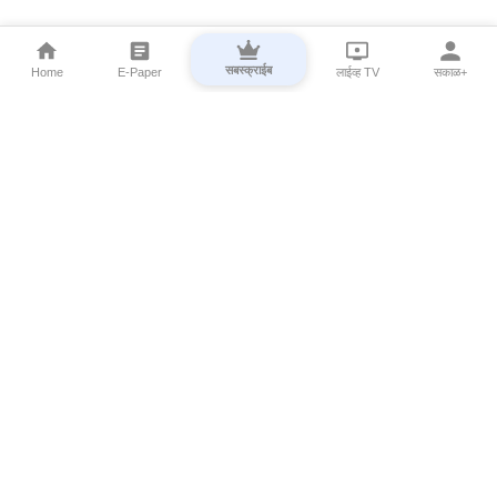
सबस्क्राईब
Home
E-Paper
लाईव्ह TV
सकाळ+
⌄
Marathi News
⌄
About Esakal
⌄
Digital Products