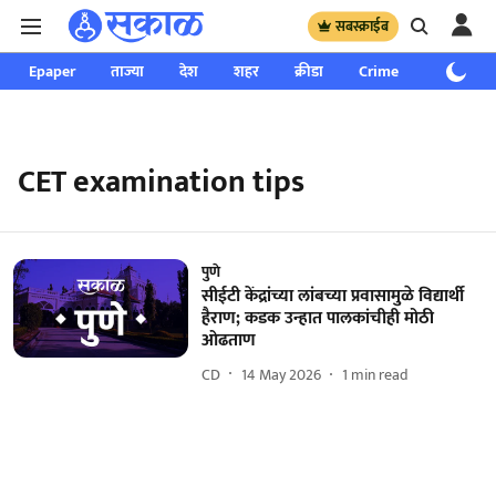
सबस्क्राईब
Epaper
ताज्या
देश
शहर
क्रीडा
Crime
साप्ताहिक
CET examination tips
पुणे
सीईटी केंद्रांच्या लांबच्या प्रवासामुळे विद्यार्थी
हैराण; कडक उन्हात पालकांचीही मोठी
ओढताण
CD
14 May 2026
1
min read