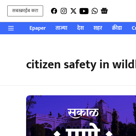
सबस्क्राईब करा
Epaper
ताज्या
देश
शहर
क्रीडा
C
citizen safety in wild