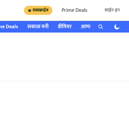
Prime Deals
साईन इन
सबस्क्राईब
me Deals
सकाळ मनी
प्रीमियर
आणखी
राशी भविष्य