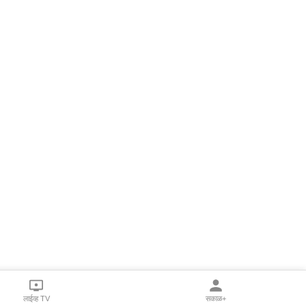
लाईव्ह TV
सकाळ+