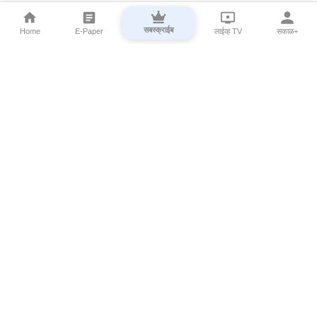
सबस्क्राईब
Home
E-Paper
लाईव्ह TV
सकाळ+
⌄
Marathi News
⌄
About Esakal
⌄
Digital Products
⌄
Sakal Programs