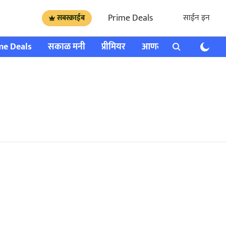
Prime Deals
साईन इन
सबस्क्राईब
me Deals
सकाळ मनी
प्रीमियर
आणखी
राशी भविष्य