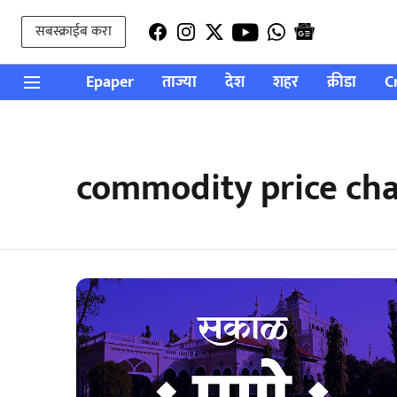
सबस्क्राईब करा
Epaper
ताज्या
देश
शहर
क्रीडा
C
commodity price ch