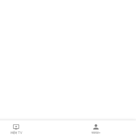
लाईव्ह TV
सकाळ+