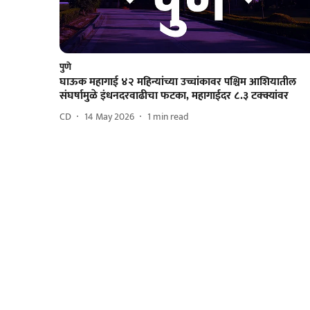
पुणे
घाऊक महागाई ४२ महिन्यांच्या उच्चांकावर पश्चिम आशियातील
संघर्षामुळे इंधनदरवाढीचा फटका, महागाईदर ८.३ टक्क्यांवर
CD
14 May 2026
1
min read