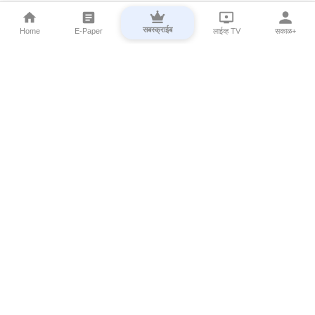
सबस्क्राईब
Home
E-Paper
लाईव्ह TV
सकाळ+
⌄
Marathi News
⌄
About Esakal
⌄
Digital Products
⌄
Sakal Programs