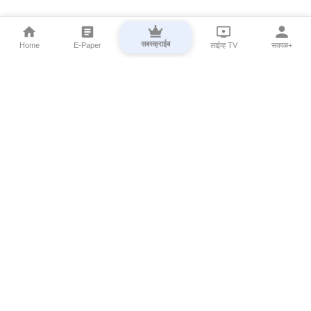
सबस्क्राईब
Home
E-Paper
लाईव्ह TV
सकाळ+
⌄
Marathi News
⌄
About Esakal
⌄
Digital Products