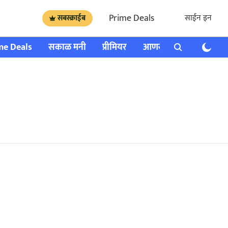
Prime Deals
साईन इन
सबस्क्राईब
me Deals
सकाळ मनी
प्रीमियर
आणखी
राशी भविष्य