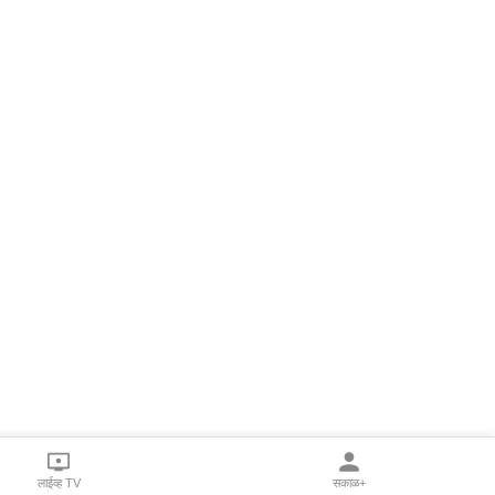
लाईव्ह TV
सकाळ+