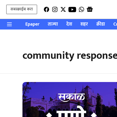
सबस्क्राईब करा
Epaper
ताज्या
देश
शहर
क्रीडा
C
community response