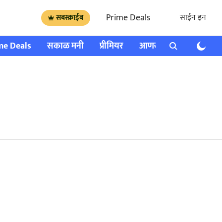
Prime Deals
साईन इन
सबस्क्राईब
me Deals
सकाळ मनी
प्रीमियर
आणखी
राशी भविष्य