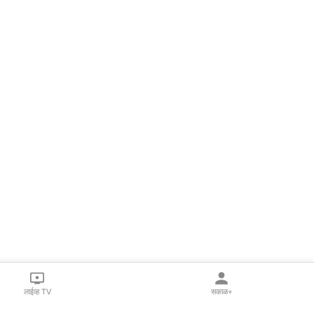
लाईव्ह TV
सकाळ+