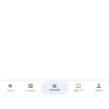
सबस्क्राईब
Home
E-Paper
लाईव्ह TV
सकाळ+