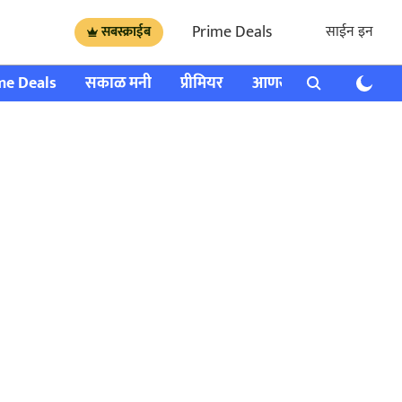
Prime Deals
साईन इन
सबस्क्राईब
me Deals
सकाळ मनी
प्रीमियर
आणखी
राशी भविष्य