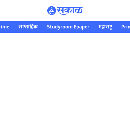
rime
साप्ताहिक
Studyroom Epaper
महाराष्ट्र
Pri