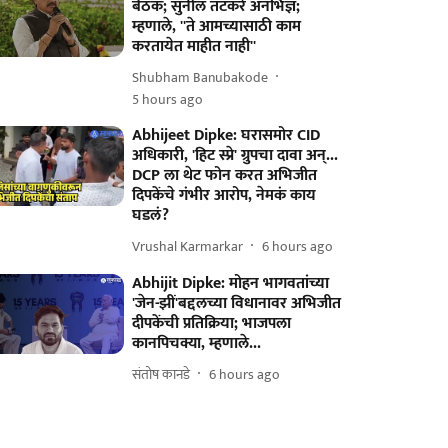
बैठक; सुनील तटकरे अनभिज्ञ;
म्हणाले, ''ते आमच्यासाठी काम
करतायेत माहीत नाही''
Shubham Banubakode
5 hours ago
Abhijeet Dipke: घरासमोर CID
अधिकारी, 'हिट स्प्रे' ग्रुपचा दावा अन्...
DCP ला थेट फोन करत अभिजीत
दिपकेंचे गंभीर आरोप, नेमकं काय
घडलं?
Vrushal Karmarkar
6 hours ago
Abhijit Dipke: मोहन भागवतांच्या
'जेन-झीं'बद्दलच्या विधानावर अभिजीत
दीपकेंची प्रतिक्रिया; भाजपला
कानपिचक्या, म्हणाले...
संतोष कानडे
6 hours ago