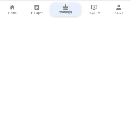
सबस्क्राईब
Home
E-Paper
लाईव्ह TV
सकाळ+
⌄
Marathi News
⌄
About Esakal
⌄
Digital Products
⌄
Sakal Programs