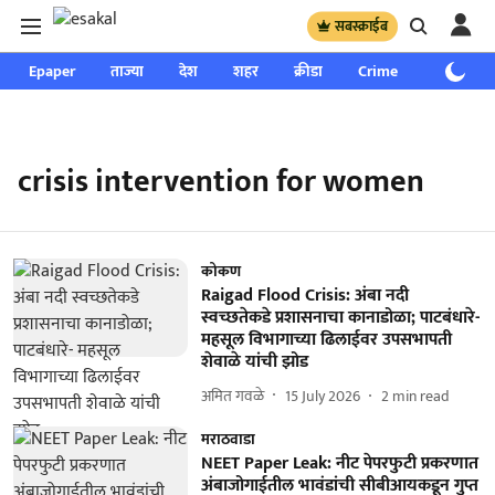
सबस्क्राईब
Epaper
ताज्या
देश
शहर
क्रीडा
Crime
साप्ताहिक
crisis intervention for women
कोकण
Raigad Flood Crisis: अंबा नदी
स्वच्छतेकडे प्रशासनाचा कानाडोळा; पाटबंधारे-
महसूल विभागाच्या ढिलाईवर उपसभापती
शेवाळे यांची झोड
अमित गवळे
15 July 2026
2
min read
मराठवाडा
NEET Paper Leak: नीट पेपरफुटी प्रकरणात
अंबाजोगाईतील भावंडांची सीबीआयकडून गुप्त