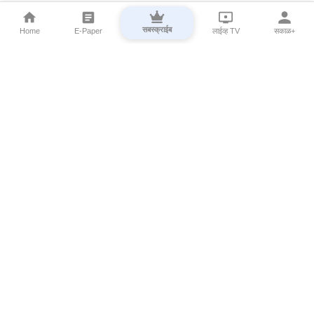
सबस्क्राईब
Home
E-Paper
लाईव्ह TV
सकाळ+
⌄
Marathi News
⌄
About Esakal
⌄
Digital Products
⌄
Sakal Programs