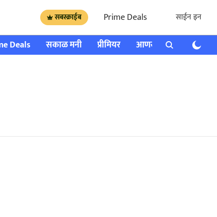
Prime Deals
साईन इन
सबस्क्राईब
me Deals
सकाळ मनी
प्रीमियर
आणखी
राशी भविष्य