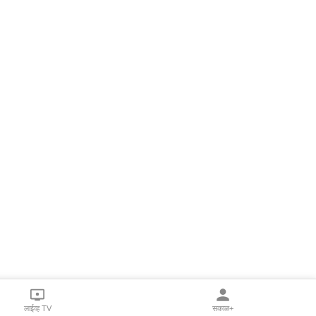
लाईव्ह TV
सकाळ+