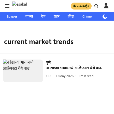
सबस्क्राईब
Epaper
ताज्या
देश
शहर
क्रीडा
Crime
साप्ताहिक
current market trends
पुणे
कांद्याच्या भावामध्ये आळेफाटा येथे वाढ
CD
19 May 2026
1
min read