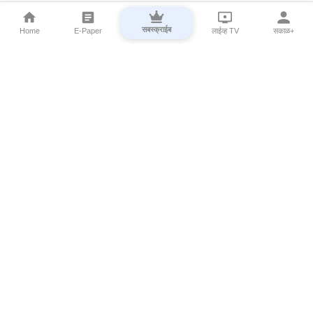
सबस्क्राईब
Home
E-Paper
लाईव्ह TV
सकाळ+
⌄
Marathi News
⌄
About Esakal
⌄
Digital Products
⌄
Sakal Programs