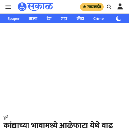
सबस्क्राईब
Epaper
ताज्या
देश
शहर
क्रीडा
Crime
साप्ताहिक
पुणे
कांद्याच्या भावामध्ये आळेफाटा येथे वाढ