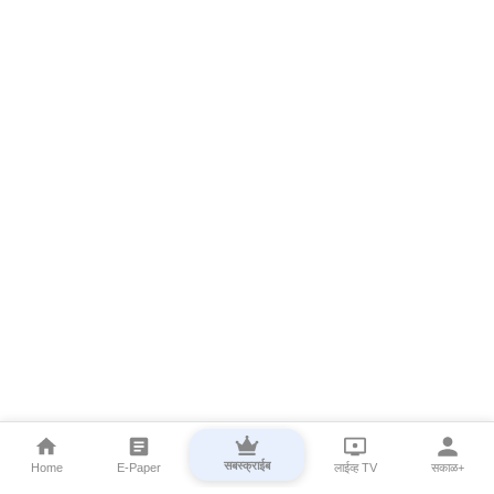
सबस्क्राईब
Home
E-Paper
लाईव्ह TV
सकाळ+