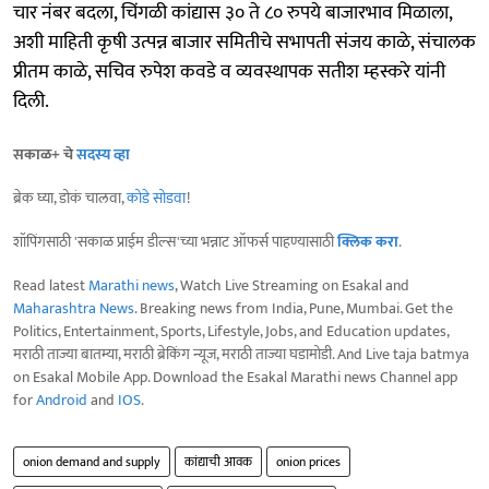
चार नंबर बदला, चिंगळी कांद्यास ३० ते ८० रुपये बाजारभाव मिळाला,
अशी माहिती कृषी उत्पन्न बाजार समितीचे सभापती संजय काळे, संचालक
प्रीतम काळे, सचिव रुपेश कवडे व व्यवस्थापक सतीश म्हस्करे यांनी
दिली.
सकाळ+ चे
सदस्य व्हा
ब्रेक घ्या, डोकं चालवा,
कोडे सोडवा
!
शॉपिंगसाठी 'सकाळ प्राईम डील्स'च्या भन्नाट ऑफर्स पाहण्यासाठी
क्लिक करा
.
Read latest
Marathi news
, Watch Live Streaming on Esakal and
Maharashtra News
. Breaking news from India, Pune, Mumbai. Get the
Politics, Entertainment, Sports, Lifestyle, Jobs, and Education updates,
मराठी ताज्या बातम्या, मराठी ब्रेकिंग न्यूज, मराठी ताज्या घडामोडी. And Live taja batmya
on Esakal Mobile App. Download the Esakal Marathi news Channel app
for
Android
and
IOS
.
onion demand and supply
कांद्याची आवक
onion prices