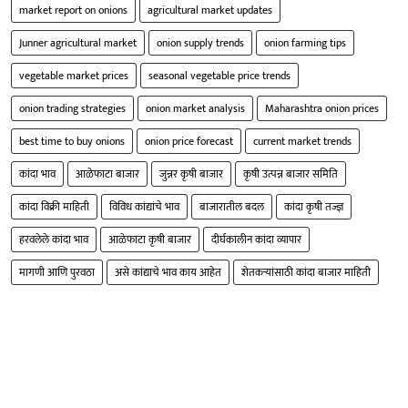
market report on onions
agricultural market updates
Junner agricultural market
onion supply trends
onion farming tips
vegetable market prices
seasonal vegetable price trends
onion trading strategies
onion market analysis
Maharashtra onion prices
best time to buy onions
onion price forecast
current market trends
कांदा भाव
आळेफाटा बाजार
जुन्नर कृषी बाजार
कृषी उत्पन्न बाजार समिति
कांदा विक्री माहिती
विविध कांद्यांचे भाव
बाजारातील बदल
कांदा कृषी तज्ज्ञ
हरवलेले कांदा भाव
आळेफाटा कृषी बाजार
दीर्घकालीन कांदा व्यापार
मागणी आणि पुरवठा
असे कांद्याचे भाव काय आहेत
शेतकऱ्यांसाठी कांदा बाजार माहिती