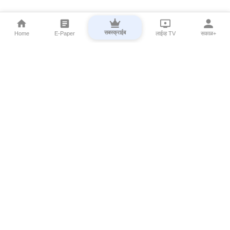
सबस्क्राईब
Home
E-Paper
लाईव्ह TV
सकाळ+
⌄
Marathi News
⌄
About Esakal
⌄
Digital Products