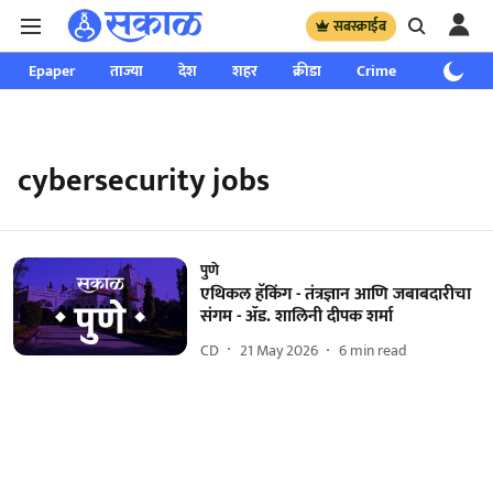
सबस्क्राईब
Epaper
ताज्या
देश
शहर
क्रीडा
Crime
साप्ताहिक
cybersecurity jobs
पुणे
एथिकल हॅकिंग - तंत्रज्ञान आणि जबाबदारीचा
संगम - ॲड. शालिनी दीपक शर्मा
CD
21 May 2026
6
min read